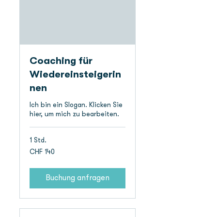
Coaching für
Wiedereinsteigerin
nen
Ich bin ein Slogan. Klicken Sie
hier, um mich zu bearbeiten.
1 Std.
140
CHF 140
Schweizer
Franken
Buchung anfragen