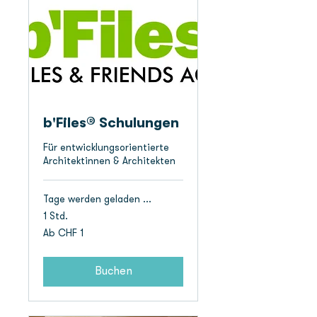
b'Files® Schulungen
Für entwicklungsorientierte
Architektinnen & Architekten
Tage werden geladen ...
1 Std.
Ab
Ab CHF 1
1
Schweizer
Franken
Buchen