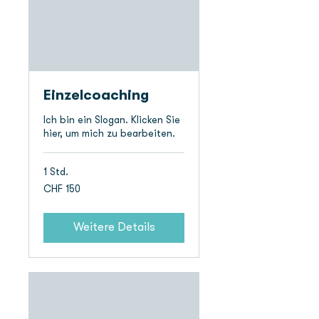
Einzelcoaching
Ich bin ein Slogan. Klicken Sie
hier, um mich zu bearbeiten.
1 Std.
150
CHF 150
Schweizer
Franken
Weitere Details